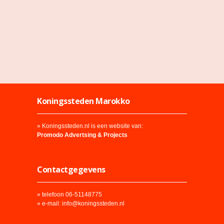
Koningssteden Marokko
» Koningssteden.nl is een website van:
Promodo Advertsing & Projects
Contactgegevens
» telefoon 06-51148775
» e-mail:
info@koningssteden.nl